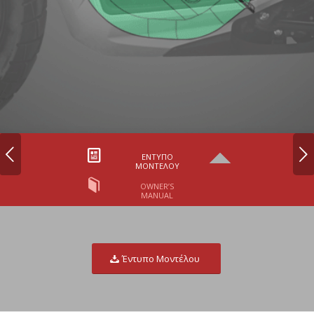
Next
ΈΝΤΥΠΟ
ΜΟΝΤΈΛΟΥ
OWNER’S
MANUAL
Έντυπο Μοντέλου