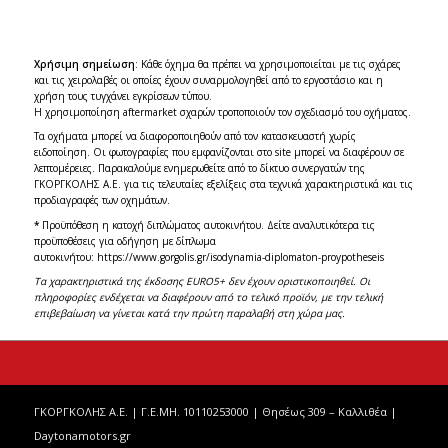
Χρήσιμη σημείωση
: Κάθε όχημα θα πρέπει να χρησιμοποιείται με τις σχάρες
και τις χειρολαβές οι οποίες έχουν συναρμολογηθεί από το εργοστάσιο και η
χρήση τους τυγχάνει εγκρίσεων τύπου.
Η χρησιμοποίηση aftermarket σχαρών τροποποιούν τον σχεδιασμό του οχήματος.
Τα οχήματα μπορεί να διαφοροποιηθούν από τον κατασκευαστή χωρίς
ειδοποίηση. Οι φωτογραφίες που εμφανίζονται στο
site
μπορεί να διαφέρουν σε
λεπτομέρειες. Παρακαλούμε ενημερωθείτε από το δίκτυο συνεργατών της
ΓΚΟΡΓΚΟΛΗΣ Α.Ε. για τις τελευταίες εξελίξεις στα τεχνικά χαρακτηριστικά και τις
προδιαγραφές των οχημάτων.
*
Προϋπόθεση η κατοχή διπλώματος αυτοκινήτου. Δείτε αναλυτικότερα τις
προϋποθέσεις για οδήγηση με δίπλωμα
αυτοκινήτου:
https://www.gorgolis.gr/isodynamia-diplomaton-proypotheseis
Τα χαρακτηριστικά της έκδοσης EURO5+ δεν έχουν οριστικοποιηθεί. Οι
πληροφορίες ενδέχεται να διαφέρουν από το τελικό προϊόν, με την τελική
επιβεβαίωση να γίνεται κατά την πρώτη παραλαβή στη χώρα μας.
ΓΚΟΡΓΚΟΛΗΣ Α.Ε. | Γ.Ε.ΜΗ. 10110253000 | Θησέως 309 – Καλλιθέα |
Daytonamotors.gr