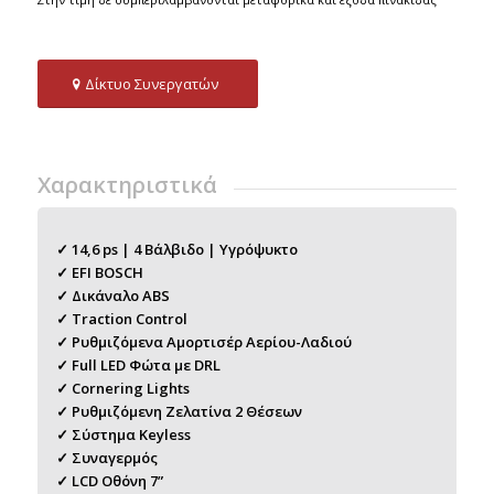
Δίκτυο Συνεργατών
Xαρακτηριστικά
✓ 14,6 ps | 4 Βάλβιδο | Υγρόψυκτο
✓ EFI BOSCH
✓ Δικάναλο ABS
✓ Traction Control
✓ Ρυθμιζόμενα Αμορτισέρ Αερίου-Λαδιού
✓ Full LED Φώτα με DRL
✓ Cornering Lights
✓ Ρυθμιζόμενη Ζελατίνα 2 Θέσεων
✓ Σύστημα Keyless
✓ Συναγερμός
✓ LCD Οθόνη 7”