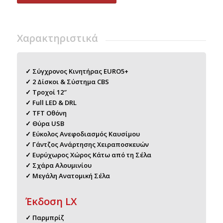
Xαρακτηριστικά
✓ Σύγχρονος Κινητήρας EURO5+
✓ 2 Δίσκοι & Σύστημα CBS
✓ Τροχοί 12″
✓ Full LED & DRL
✓ TFT Οθόνη
✓ Θύρα USB
✓ Εύκολος Ανεφοδιασμός Καυσίμου
✓ Γάντζος Ανάρτησης Χειραποσκευών
✓ Ευρύχωρος Χώρος Κάτω από τη Σέλα
✓ Σχάρα Αλουμινίου
✓ Μεγάλη Ανατομική Σέλα
Έκδοση LX
✓ Παρμπρίζ