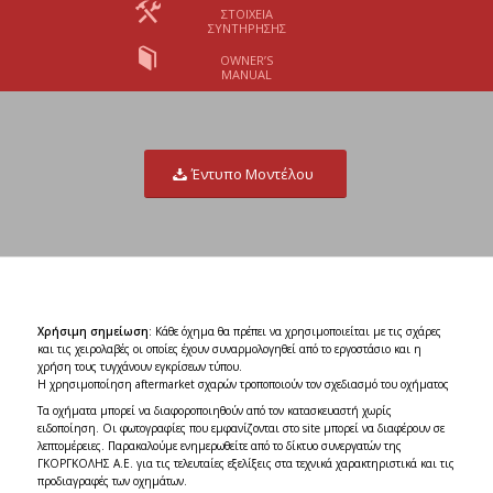
ΣΤΟΙΧΕΊΑ
ΣΥΝΤΉΡΗΣΗΣ
OWNER’S
MANUAL
Έντυπο Μοντέλου
Χρήσιμη σημείωση
: Κάθε όχημα θα πρέπει να χρησιμοποιείται με τις σχάρες
και τις χειρολαβές οι οποίες έχουν συναρμολογηθεί από το εργοστάσιο και η
χρήση τους τυγχάνουν εγκρίσεων τύπου.
Η χρησιμοποίηση aftermarket σχαρών τροποποιούν τον σχεδιασμό του οχήματος
Τα οχήματα μπορεί να διαφοροποιηθούν από τον κατασκευαστή χωρίς
ειδοποίηση. Οι φωτογραφίες που εμφανίζονται στο
site
μπορεί να διαφέρουν σε
λεπτομέρειες. Παρακαλούμε ενημερωθείτε από το δίκτυο συνεργατών της
ΓΚΟΡΓΚΟΛΗΣ Α.Ε. για τις τελευταίες εξελίξεις στα τεχνικά χαρακτηριστικά και τις
προδιαγραφές των οχημάτων.