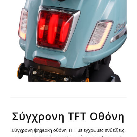
Σύγχρονη TFT Οθόνη
Σύγχρονη ψηφιακή οθόνη TFT με έγχρωμες ενδείξεις,