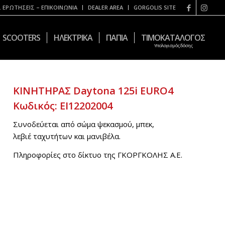
 ΕΡΩΤΗΣΕΙΣ – ΕΠΙΚΟΙΝΩΝΙΑ
DEALER AREA
GORGOLIS SITE
SCOOTERS
ΗΛΕΚΤΡΙΚΑ
ΠΑΠΙΑ
ΤΙΜΟΚΑΤΑΛΟΓΟΣ
Υπολογισμός δόσης
ΚΙΝΗΤΗΡΑΣ Daytona 125i EURO4
Κωδικός: EI12202004
Συνοδεύεται από σώμα ψεκασμού, μπεκ,
λεβιέ ταχυτήτων και μανιβέλα.
Πληροφορίες στο δίκτυο της ΓΚΟΡΓΚΟΛΗΣ Α.Ε.