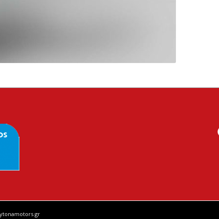
aytonamotors.gr