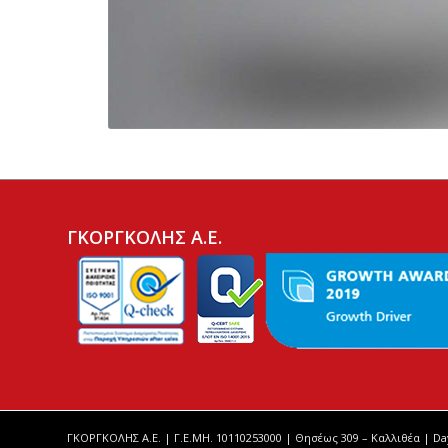
ΓΚΟΡΓΚΟΛΗΣ Α.Ε.
ΓΚΟΡΓΚΟΛΗΣ Α.Ε. | Γ.Ε.ΜΗ. 10110253000 | Θησέως 309 – Καλλιθέα | D